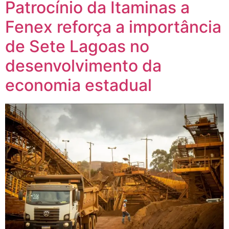
Patrocínio da Itaminas a
Fenex reforça a importância
de Sete Lagoas no
desenvolvimento da
economia estadual